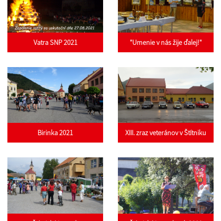
Vatra SNP 2021
"Umenie v nás žije ďalej!"
Birinka 2021
XIII. zraz veteránov v Štítniku