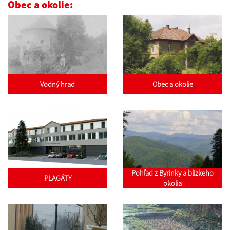
Obec a okolie:
Vodný hrad
Obec a okolie
Pohľad z Byrinky a blízkeho
PLAGÁTY
okolia