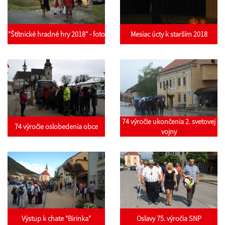
"Štítnické hradné hry 2018" - foto
Mesiac úcty k starším 2018
74 výročie ukončenia 2. svetovej
74 výročie oslobedenia obce
vojny
Výstup k chate "Birinka"
Oslavy 75. výročia SNP