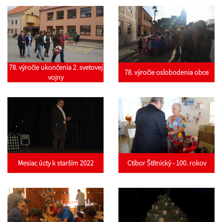
78. výročie ukončenia 2. svetovej
78. výročie oslobodenia obce
vojny
Mesiac úcty k starším 2022
Ctibor Štítnický - 100. rokov