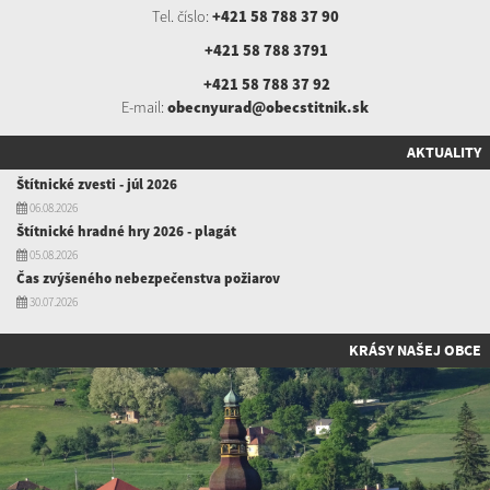
Tel. číslo:
+421 58 788 37 90
+421 58 788 3791
+421 58 788 37 92
E-mail:
obecnyurad@obecstitnik.sk
AKTUALITY
Štítnické zvesti - júl 2026
06.08.2026
Štítnické hradné hry 2026 - plagát
05.08.2026
Čas zvýšeného nebezpečenstva požiarov
30.07.2026
KRÁSY NAŠEJ OBCE