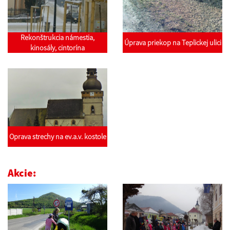
Rekonštrukcia námestia,
Úprava priekop na Teplickej ulici
kinosály, cintorína
Oprava strechy na ev.a.v. kostole
Akcie: