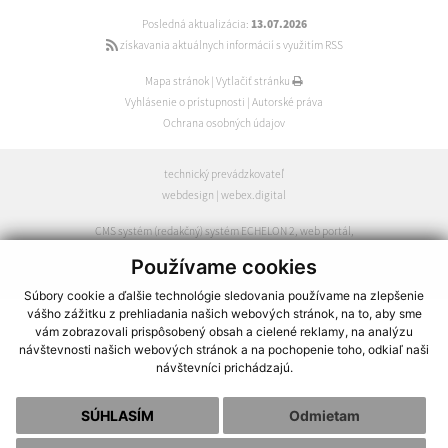
Posledná aktualizácia:
13.07.2026
získavania aktuálnych informácií s využitím RSS
Mapa stránok
|
Vytlačiť stránku
Vyhlásenie o prístupnosti
|
Autorské práva
Ochrana osobných údajov
technický prevádzkovateľ
webdesign
|
webex.digital
CMS systém (redakčný) systém ECHELON 2
,
web portál
,
webhosting
,
webex.digital
,
domény
,
registrácia domény
,
Používame cookies
spoločnosť webex.digital
Súbory cookie a ďalšie technológie sledovania používame na zlepšenie
vášho zážitku z prehliadania našich webových stránok, na to, aby sme
vám zobrazovali prispôsobený obsah a cielené reklamy, na analýzu
návštevnosti našich webových stránok a na pochopenie toho, odkiaľ naši
návštevníci prichádzajú.
SÚHLASÍM
Odmietam