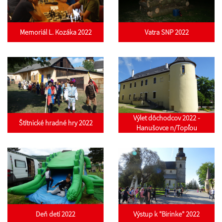
Memoriál L. Kozáka 2022
Vatra SNP 2022
Výlet dôchodcov 2022 -
Štítnické hradné hry 2022
Hanušovce n/Topľou
Deň detí 2022
Výstup k "Birinke" 2022