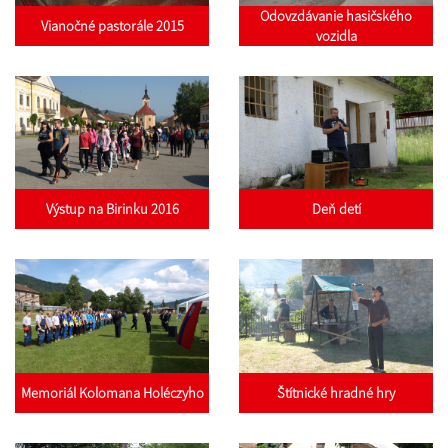
Odovzdávanie hasičského
Vianočné pastorále 2015
vozidla
Výstup na Birinku 2016
Deň detí
Memoriál Kolomana Holéczyho
Štítnické hradné hry