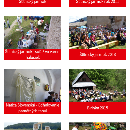
Štítnický jarmok
Štítnický jarmok rok 2011
Štítnický jarmok - súťaž vo varení
Štítnický jarmok 2013
halušiek
Matica Slovenská - Odhalovanie
Birinka 2015
pamätných tabúl