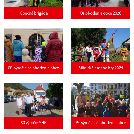
Obecná brigáda
Oslobodenie obce 2026
80. výročie oslobodenia obce
Štítnické hradné hry 2024
80.výročie SNP
79. výročie oslobodenia obce