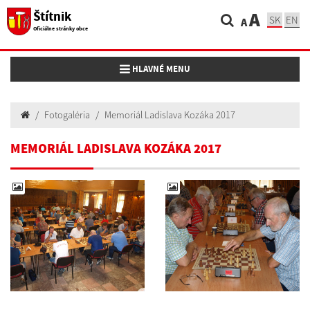
Štítnik
A
SK
EN
A
Oficiálne stránky obce
Toggle navigation
HLAVNÉ MENU
Fotogaléria
Memoriál Ladislava Kozáka 2017
MEMORIÁL LADISLAVA KOZÁKA 2017