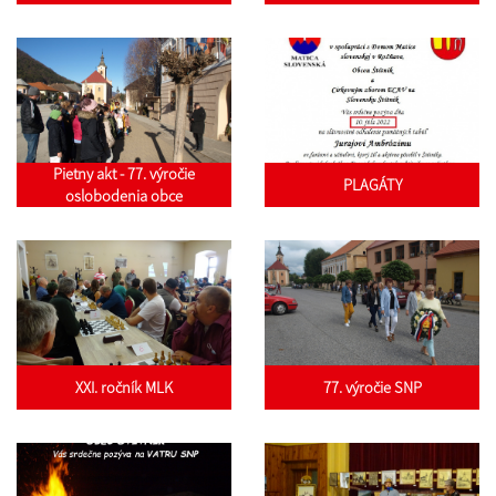
Pietny akt - 77. výročie
PLAGÁTY
oslobodenia obce
XXI. ročník MLK
77. výročie SNP