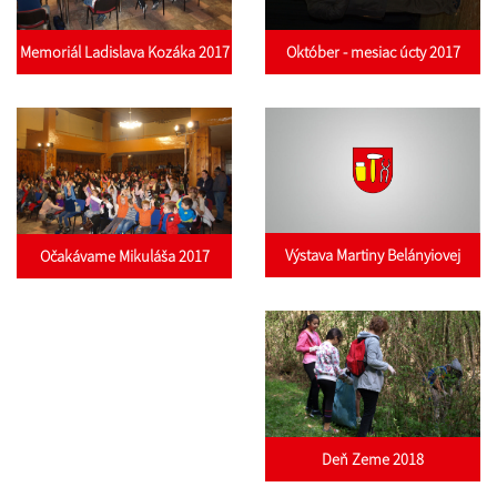
Memoriál Ladislava Kozáka 2017
Október - mesiac úcty 2017
Výstava Martiny Belányiovej
Očakávame Mikuláša 2017
Deň Zeme 2018