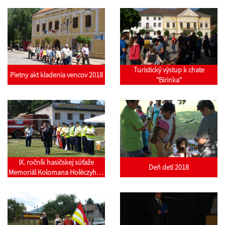
Turistický výstup k chate
Pietny akt kladenia vencov 2018
"Birinka"
IX. ročník hasičskej súťaže
Deň detí 2018
Memoriál Kolomana Holéczyho -
foto