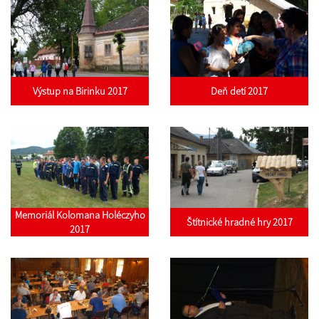
Výstup na Birinku 2017
Deň detí 2017
Memoriál Kolomana Holéczyho
Štítnické hradné hry 2017
2017