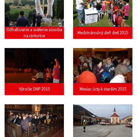
Odhaľovanie a svätenie súsošia
Medzinárodný deň detí 2015
na cintoríne
Výročie SNP 2015
Mesiac úcty k starším 2015