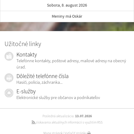
Sobota, 8. august 2026
Meniny má Oskár
Užitočné linky
Kontakty
Telefónne kontakty, poštové adresy, mailové adresy na obecný
úrad.
Dôležité telefónne čísla
Hasiči, polícia, záchranka...
E-služby
Elektronické služby pre občanov a podnikateľov
Posledná aktualizácia:
13.07.2026
získavania aktuálnych informácií s využitím RSS
Mapa stránok
|
Vytlačiť stránku