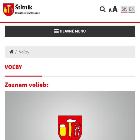
Štítnik
A
SK
EN
A
Oficiálne stránky obce
Toggle navigation
HLAVNÉ MENU
Voľby
VOĽBY
Zoznam volieb: