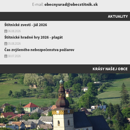
E-mail:
obecnyurad@obecstitnik.sk
AKTUALITY
Štítnické zvesti - júl 2026
06.08.2026
Štítnické hradné hry 2026 - plagát
05.08.2026
Čas zvýšeného nebezpečenstva požiarov
30.07.2026
KRÁSY NAŠEJ OBCE