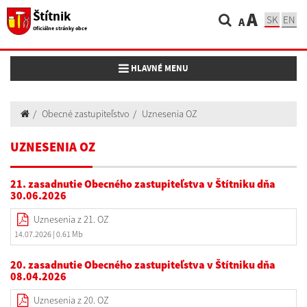
Štítnik
A
SK
EN
A
Oficiálne stránky obce
Toggle navigation
HLAVNÉ MENU
Obecné zastupiteľstvo
Uznesenia OZ
UZNESENIA OZ
21. zasadnutie Obecného zastupiteľstva v Štítniku dňa
30.06.2026
Uznesenia z 21. OZ
14.07.2026
| 0.61 Mb
20. zasadnutie Obecného zastupiteľstva v Štítniku dňa
08.04.2026
Uznesenia z 20. OZ