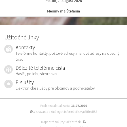
Piatok, 7. august 2026
Meniny má Štefánia
Užitočné linky
Kontakty
Telefónne kontakty, poštové adresy, mailové adresy na obecný
úrad.
Dôležité telefónne čísla
Hasiči, polícia, záchranka...
E-služby
Elektronické služby pre občanov a podnikateľov
Posledná aktualizácia:
13.07.2026
získavania aktuálnych informácií s využitím RSS
Mapa stránok
|
Vytlačiť stránku