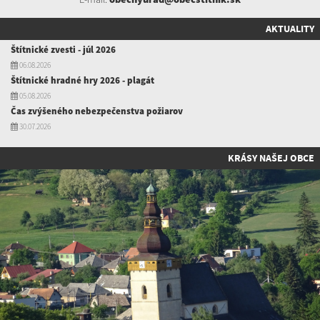
AKTUALITY
Štítnické zvesti - júl 2026
06.08.2026
Štítnické hradné hry 2026 - plagát
05.08.2026
Čas zvýšeného nebezpečenstva požiarov
30.07.2026
KRÁSY NAŠEJ OBCE