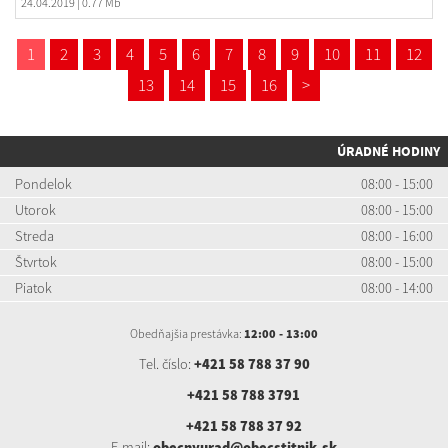
24.04.2019
| 0.77 Mb
1
2
3
4
5
6
7
8
9
10
11
12
13
14
15
16
>
ÚRADNÉ HODINY
Pondelok
08:00 - 15:00
Utorok
08:00 - 15:00
Streda
08:00 - 16:00
Štvrtok
08:00 - 15:00
Piatok
08:00 - 14:00
Obedňajšia prestávka:
12:00 - 13:00
Tel. číslo:
+421 58 788 37 90
+421 58 788 3791
+421 58 788 37 92
E-mail:
obecnyurad@obecstitnik.sk