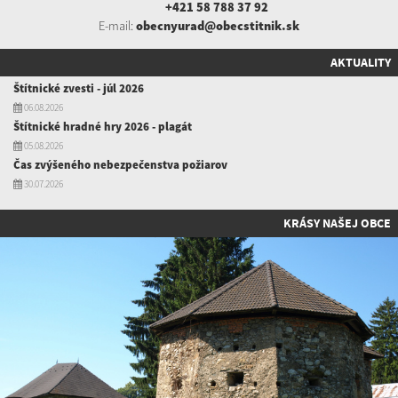
+421 58 788 37 92
E-mail:
obecnyurad@obecstitnik.sk
AKTUALITY
Štítnické zvesti - júl 2026
06.08.2026
Štítnické hradné hry 2026 - plagát
05.08.2026
Čas zvýšeného nebezpečenstva požiarov
30.07.2026
KRÁSY NAŠEJ OBCE