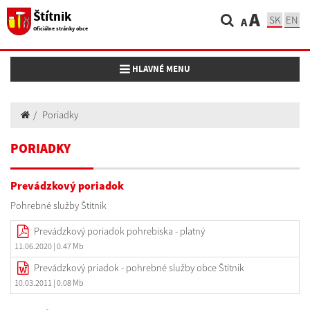
Štítnik
A
SK
EN
A
Oficiálne stránky obce
Toggle navigation
HLAVNÉ MENU
Poriadky
PORIADKY
Prevádzkový poriadok
Pohrebné služby Štítnik
Prevádzkový poriadok pohrebiska - platný
11.06.2020
| 0.47 Mb
Prevádzkový priadok - pohrebné služby obce Štítnik
10.03.2011
| 0.08 Mb