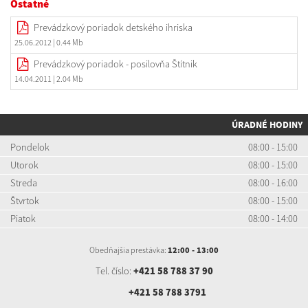
Ostatné
Prevádzkový poriadok detského ihriska
25.06.2012
| 0.44 Mb
Prevádzkový poriadok - posilovňa Štítnik
14.04.2011
| 2.04 Mb
ÚRADNÉ HODINY
Pondelok
08:00 - 15:00
Utorok
08:00 - 15:00
Streda
08:00 - 16:00
Štvrtok
08:00 - 15:00
Piatok
08:00 - 14:00
Obedňajšia prestávka:
12:00 - 13:00
Tel. číslo:
+421 58 788 37 90
+421 58 788 3791