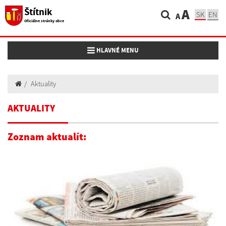
Štítnik
A
SK
EN
A
Oficiálne stránky obce
Toggle navigation
HLAVNÉ MENU
Aktuality
AKTUALITY
Zoznam aktualít: