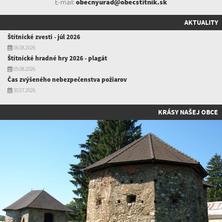
E-mail:
obecnyurad@obecstitnik.sk
AKTUALITY
Štítnické zvesti - júl 2026
06.08.2026
Štítnické hradné hry 2026 - plagát
05.08.2026
Čas zvýšeného nebezpečenstva požiarov
30.07.2026
KRÁSY NAŠEJ OBCE