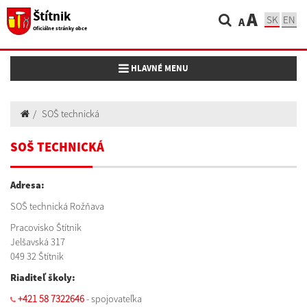
Štítnik
A
SK
EN
A
Oficiálne stránky obce
Toggle navigation
HLAVNÉ MENU
SOŠ technická
SOŠ TECHNICKÁ
Adresa:
SOŠ technická Rožňava
Pracovisko Štítnik
Jelšavská 317
049 32 Štítnik
Riaditeľ školy:
+421 58 7322646
- spojovateľka