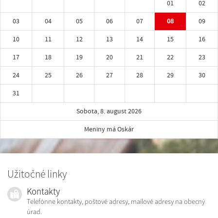
01
02
03
04
05
06
07
08
09
10
11
12
13
14
15
16
17
18
19
20
21
22
23
24
25
26
27
28
29
30
31
Sobota, 8. august 2026
Meniny má Oskár
Užitočné linky
Kontakty
Telefónne kontakty, poštové adresy, mailové adresy na obecný
úrad.