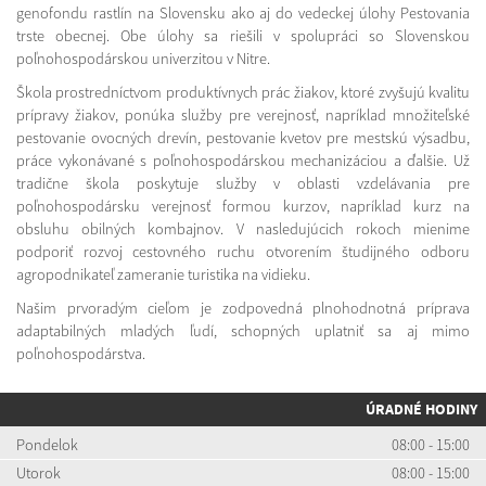
genofondu rastlín na Slovensku ako aj do vedeckej úlohy Pestovania
trste obecnej. Obe úlohy sa riešili v spolupráci so Slovenskou
poľnohospodárskou univerzitou v Nitre.
Škola prostredníctvom produktívnych prác žiakov, ktoré zvyšujú kvalitu
prípravy žiakov, ponúka služby pre verejnosť, napríklad množiteľské
pestovanie ovocných drevín, pestovanie kvetov pre mestskú výsadbu,
práce vykonávané s poľnohospodárskou mechanizáciou a ďalšie. Už
tradične škola poskytuje služby v oblasti vzdelávania pre
poľnohospodársku verejnosť formou kurzov, napríklad kurz na
obsluhu obilných kombajnov. V nasledujúcich rokoch mienime
podporiť rozvoj cestovného ruchu otvorením študijného odboru
agropodnikateľ zameranie turistika na vidieku.
Našim prvoradým cieľom je zodpovedná plnohodnotná príprava
adaptabilných mladých ľudí, schopných uplatniť sa aj mimo
poľnohospodárstva.
ÚRADNÉ HODINY
Pondelok
08:00 - 15:00
Utorok
08:00 - 15:00