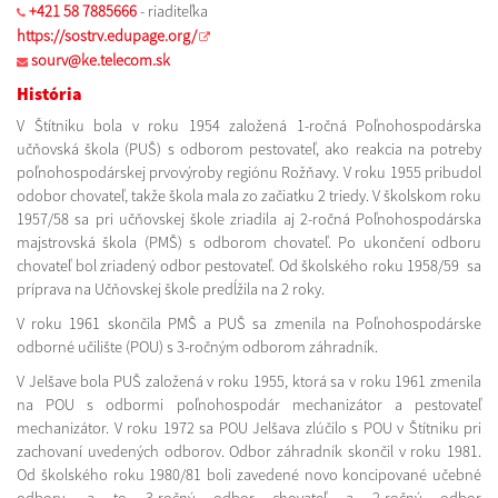
+421 58 7885666
- riaditeľka
https://sostrv.edupage.org/
sourv@ke.telecom.sk
História
V Štítniku bola v roku 1954 založená 1-ročná Poľnohospodárska
učňovská škola (PUŠ) s odborom pestovateľ, ako reakcia na potreby
poľnohospodárskej prvovýroby regiónu Rožňavy. V roku 1955 pribudol
odobor chovateľ, takže škola mala zo začiatku 2 triedy. V školskom roku
1957/58 sa pri učňovskej škole zriadila aj 2-ročná Poľnohospodárska
majstrovská škola (PMŠ) s odborom chovateľ. Po ukončení odboru
chovateľ bol zriadený odbor pestovateľ. Od školského roku 1958/59 sa
príprava na Učňovskej škole predĺžila na 2 roky.
V roku 1961 skončila PMŠ a PUŠ sa zmenila na Poľnohospodárske
odborné učilište (POU) s 3-ročným odborom záhradník.
V Jelšave bola PUŠ založená v roku 1955, ktorá sa v roku 1961 zmenila
na POU s odbormi poľnohospodár mechanizátor a pestovateľ
mechanizátor. V roku 1972 sa POU Jelšava zlúčilo s POU v Štítniku pri
zachovaní uvedených odborov. Odbor záhradník skončil v roku 1981.
Od školského roku 1980/81 boli zavedené novo koncipované učebné