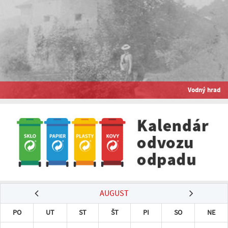
Vodný hrad
AUGUST
PO
UT
ST
ŠT
PI
SO
NE