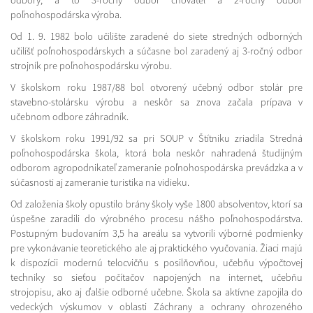
odbory, a to 3-ročný odbor chovateľ a 2-ročný odbor
poľnohospodárska výroba.
Od 1. 9. 1982 bolo učilište zaradené do siete stredných odborných
učilíšť poľnohospodárskych a súčasne bol zaradený aj 3-ročný odbor
strojník pre poľnohospodársku výrobu.
V školskom roku 1987/88 bol otvorený učebný odbor stolár pre
stavebno-stolársku výrobu a neskôr sa znova začala prípava v
učebnom odbore záhradník.
V školskom roku 1991/92 sa pri SOUP v Štítniku zriadila Stredná
poľnohospodárska škola, ktorá bola neskôr nahradená študijným
odborom agropodnikateľ zameranie poľnohospodárska prevádzka a v
súčasnosti aj zameranie turistika na vidieku.
Od založenia školy opustilo brány školy vyše 1800 absolventov, ktorí sa
úspešne zaradili do výrobného procesu nášho poľnohospodárstva.
Postupným budovaním 3,5 ha areálu sa vytvorili výborné podmienky
pre vykonávanie teoretického ale aj praktického vyučovania. Žiaci majú
k dispozícii modernú telocvičňu s posilňovňou, učebňu výpočtovej
techniky so sieťou počítačov napojených na internet, učebňu
strojopisu, ako aj ďalšie odborné učebne. Škola sa aktívne zapojila do
vedeckých výskumov v oblasti Záchrany a ochrany ohrozeného