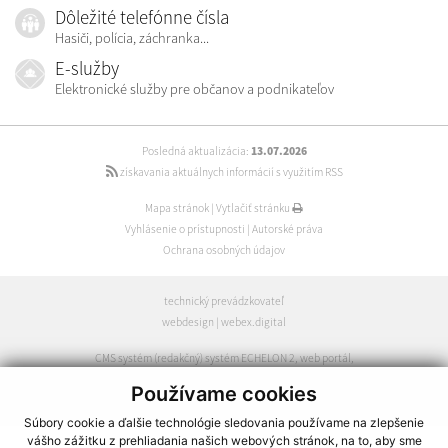
Dôležité telefónne čísla
Hasiči, polícia, záchranka...
E-služby
Elektronické služby pre občanov a podnikateľov
Posledná aktualizácia:
13.07.2026
získavania aktuálnych informácií s využitím RSS
Mapa stránok
|
Vytlačiť stránku
Vyhlásenie o prístupnosti
|
Autorské práva
Ochrana osobných údajov
technický prevádzkovateľ
webdesign
|
webex.digital
CMS systém (redakčný) systém ECHELON 2
,
web portál
,
webhosting
,
webex.digital
,
domény
,
registrácia domény
,
Používame cookies
spoločnosť webex.digital
Súbory cookie a ďalšie technológie sledovania používame na zlepšenie
vášho zážitku z prehliadania našich webových stránok, na to, aby sme