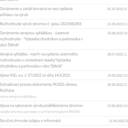
Oznámenie o začatí konania vo veci vydania
02.10.2023
| 0
súhlasu na výrub
Rozhodnutie výrub stromov č. spisu 2023/66/003
21.09.2023
| 3
Oznámenie verejnou vyhláškou - územné
25.08.2023
| 4
rozhodnutie - "Výstavba chodníkov a parkoviska v
obci Štítnik"
Verejná vyhláška - návrh na vydanie územného
28.07.2023
| 1
rozhodnutia o úmiestnení stavby"Výstavba
chodníkov a parkoviska v obci Štítnik"
Výzva VSD, a.s. č. 57/2022 zo dňa 14.9.2022
19.09.2022
| 0
Schvaľovací proces dokumentu RÚSES okresu
30.06.2022
| 0
Rožňava
enie verejnou vyhláškou
Výzva na vykonanie výrubu/odklliesnenia stromov
22.06.2022
| 0
 sa týka stromov a porastov v ochrannom pásme VN/VVN
Stručné zhrnutie údajov o informácii
21.04.2022
| 