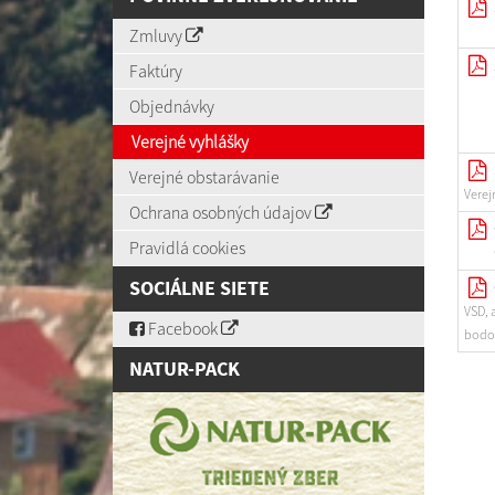
Zmluvy
Faktúry
Objednávky
Verejné vyhlášky
Verejné obstarávanie
Verej
Ochrana osobných údajov
Pravidlá cookies
SOCIÁLNE SIETE
VSD, 
Facebook
bodo
NATUR-PACK