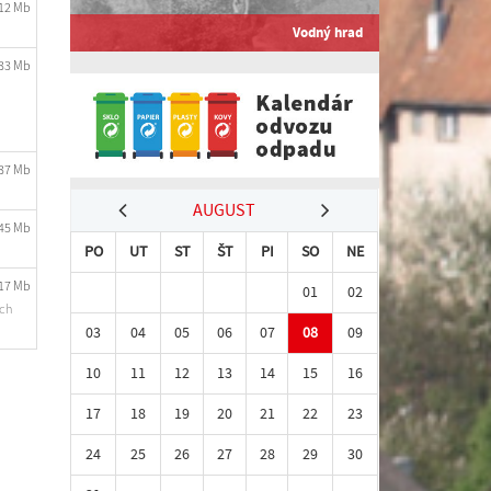
.12 Mb
Vodný hrad
.33 Mb
.37 Mb
AUGUST
.45 Mb
PO
UT
ST
ŠT
PI
SO
NE
.17 Mb
01
02
ých
03
04
05
06
07
08
09
10
11
12
13
14
15
16
17
18
19
20
21
22
23
24
25
26
27
28
29
30