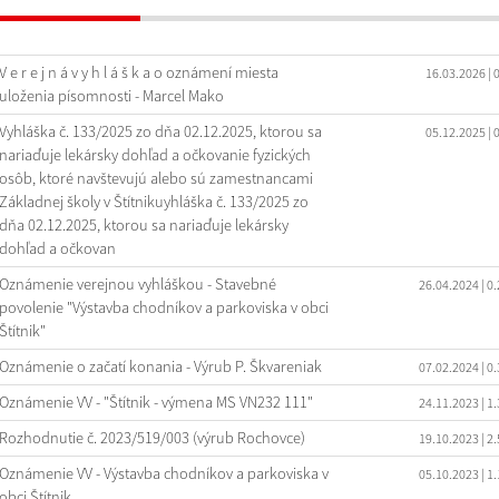
V e r e j n á v y h l á š k a o oznámení miesta
16.03.2026
| 
uloženia písomnosti - Marcel Mako
Vyhláška č. 133/2025 zo dňa 02.12.2025, ktorou sa
05.12.2025
| 
nariaďuje lekársky dohľad a očkovanie fyzických
osôb, ktoré navštevujú alebo sú zamestnancami
Základnej školy v Štítnikuyhláška č. 133/2025 zo
dňa 02.12.2025, ktorou sa nariaďuje lekársky
dohľad a očkovan
Oznámenie verejnou vyhláškou - Stavebné
26.04.2024
| 0
povolenie "Výstavba chodníkov a parkoviska v obci
Štítnik"
Oznámenie o začatí konania - Výrub P. Škvareniak
07.02.2024
| 0
Oznámenie VV - "Štítnik - výmena MS VN232 111"
24.11.2023
| 1
Rozhodnutie č. 2023/519/003 (výrub Rochovce)
19.10.2023
| 2
Oznámenie VV - Výstavba chodníkov a parkoviska v
05.10.2023
| 1
obci Štítnik