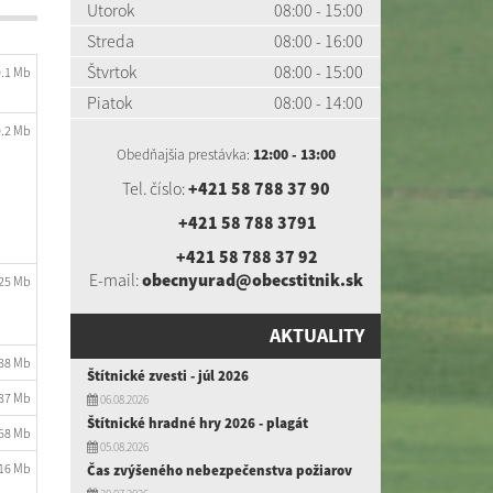
Utorok
08:00 - 15:00
Streda
08:00 - 16:00
Štvrtok
08:00 - 15:00
0.1 Mb
Piatok
08:00 - 14:00
0.2 Mb
Obedňajšia prestávka:
12:00 - 13:00
Tel. číslo:
+421 58 788 37 90
+421 58 788 3791
+421 58 788 37 92
E-mail:
obecnyurad@obecstitnik.sk
.25 Mb
AKTUALITY
.38 Mb
Štítnické zvesti - júl 2026
.37 Mb
06.08.2026
Štítnické hradné hry 2026 - plagát
.58 Mb
05.08.2026
.16 Mb
Čas zvýšeného nebezpečenstva požiarov