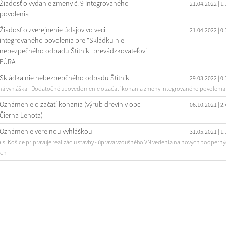
Žiadosť o vydanie zmeny č. 9 Integrovaného
21.04.2022
| 1
povolenia
Žiadosť o zverejnenie údajov vo veci
21.04.2022
| 0
integrovaného povolenia pre "Skládku nie
nebezpečného odpadu Štítnik" prevádzkovateľovi
FÚRA
Skládka nie nebezbepčného odpadu Štítnik
29.03.2022
| 0
ná vyhláška - Dodatočné upovedomenie o začatí konania zmeny integrovaného povolenia
Oznámenie o začatí konania (výrub drevín v obci
06.10.2021
| 2
Čierna Lehota)
Oznámenie verejnou vyhláškou
31.05.2021
| 1
a.s. Košice pripravuje realizáciu stavby - úprava vzdušného VN vedenia na nových podpern
ch