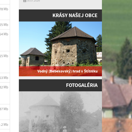
30.07.2026
.78 Mb
KRÁSY NAŠEJ OBCE
.25 Mb
.54 Mb
.15 Mb
Vodný (Bebekovský) hrad v Štítniku
.53 Mb
FOTOGALÉRIA
.32 Mb
.87 Mb
0.2 Mb