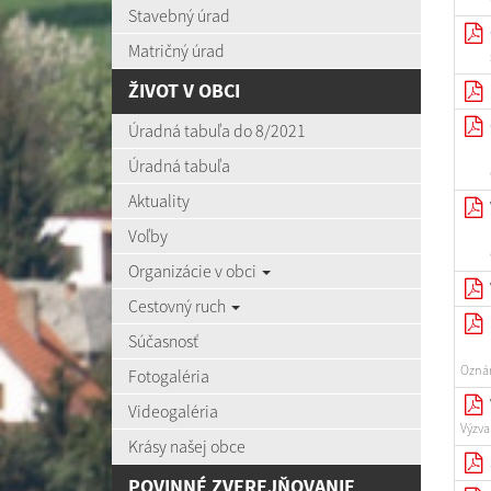
Stavebný úrad
Matričný úrad
ŽIVOT V OBCI
Úradná tabuľa do 8/2021
Úradná tabuľa
Aktuality
Voľby
Organizácie v obci
Cestovný ruch
Súčasnosť
Oznám
Fotogaléria
Videogaléria
Výzva
Krásy našej obce
POVINNÉ ZVEREJŇOVANIE