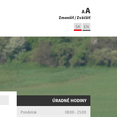
A
A
Zmenšiť
/
Zväčšiť
SK
EN
ÚRADNÉ HODINY
Pondelok
08:00 - 15:00