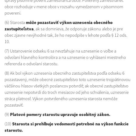
správy písomne poveriť zamestnanca obce. Poverený zamestnanec
obce rozhoduje v mene obce v rozsahu vymedzenom v písomnom
poverení.
(6) Starosta
môže pozastaviť výkon uznesenia obecného
zastupiteľstva
, ak sa domnieva, že odporuje zákonu alebo je pre
obec zjavne nevýhodné tak, že ho nepodpíše v lehote podľa § 12 ods.
10.
(7) Ustanovenie odseku 6 sa nevzťahuje na uznesenie o voľbe a
odvolaní hlavného kontrolóra a na uznesenie o vyhlásení miestneho
referenda o odvolaní starostu.
(8) Ak bol výkon uznesenia obecného zastupiteľstva podľa odseku 6
pozastavený, môže obecné zastupiteľstvo toto uznesenie trojpätinovou
väčšinou hlasov všetkých poslancov potvrdiť; ak obecné zastupiteľstvo
uznesenie nepotvrdí do troch mesiacov od jeho schválenia, uznesenie
stráca platnosť. Výkon potvrdeného uznesenia starosta nemôže
pozastaviť.
(9)
Platové pomery starostu upravuje osobitný zákon.
(10)
Starosta si prehlbuje vedomosti potrebné na výkon funkcie
starostu.