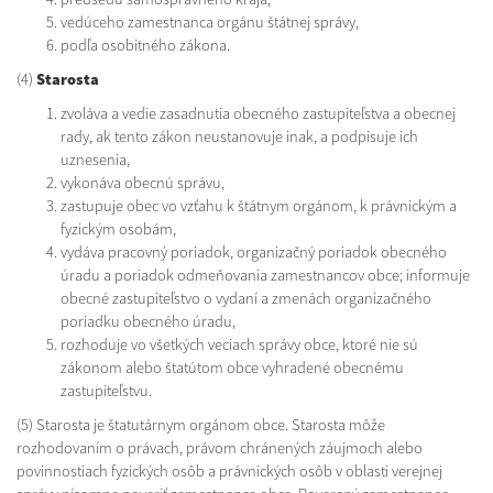
vedúceho zamestnanca orgánu štátnej správy,
podľa osobitného zákona.
(4)
Starosta
zvoláva a vedie zasadnutia obecného zastupiteľstva a obecnej
rady, ak tento zákon neustanovuje inak, a podpisuje ich
uznesenia,
vykonáva obecnú správu,
zastupuje obec vo vzťahu k štátnym orgánom, k právnickým a
fyzickým osobám,
vydáva pracovný poriadok, organizačný poriadok obecného
úradu a poriadok odmeňovania zamestnancov obce; informuje
obecné zastupiteľstvo o vydaní a zmenách organizačného
poriadku obecného úradu,
rozhoduje vo všetkých veciach správy obce, ktoré nie sú
zákonom alebo štatútom obce vyhradené obecnému
zastupiteľstvu.
(5) Starosta je štatutárnym orgánom obce. Starosta môže
rozhodovaním o právach, právom chránených záujmoch alebo
povinnostiach fyzických osôb a právnických osôb v oblasti verejnej