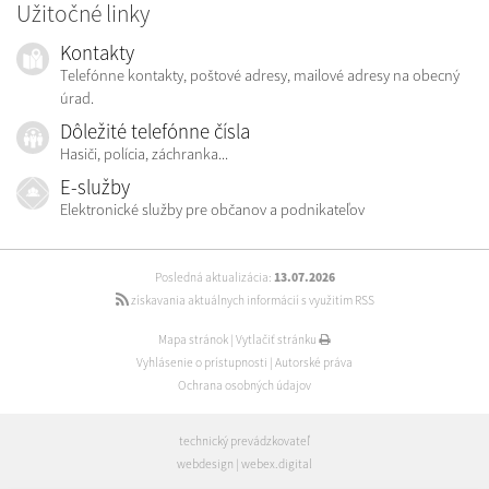
Užitočné linky
Kontakty
Telefónne kontakty, poštové adresy, mailové adresy na obecný
úrad.
Dôležité telefónne čísla
Hasiči, polícia, záchranka...
E-služby
Elektronické služby pre občanov a podnikateľov
Posledná aktualizácia:
13.07.2026
získavania aktuálnych informácií s využitím RSS
Mapa stránok
|
Vytlačiť stránku
Vyhlásenie o prístupnosti
|
Autorské práva
Ochrana osobných údajov
technický prevádzkovateľ
webdesign
|
webex.digital