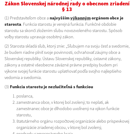
Zákon Slovenskej národnej rady o obecnom zriadení
§ 13
(1) Predstaviteľom obce a
najvyšším
výkonným
orgánom obce je
starosta
. Funkcia starostu je verejná funkcia. Funkčné obdobie
starostu sa skončí zložením sľubu novozvoleného starostu. Spôsob
voľby starostu upravuje osobitný zákon.
(2) Starosta skladá sľub, ktorý znie: „Sľubujem na svoju česť a svedomie,
že budem riadne plniť svoje povinnosti, ochraňovať záujmy obce a
Slovenskej republiky. Ústavu Slovenskej republiky, ústavné zákony,
zákony a ostatné všeobecne záväzné právne predpisy budem pri
výkone svojej funkcie starostu uplatňovať podľa svojho najlepšieho
vedomia a svedomia.
(3)
Funkcia starostu je nezlučiteľná s funkciou
poslanca,
zamestnanca obce, v ktorej bol zvolený; to neplatí, ak
zamestnanec obce je dlhodobo uvoľnený na výkon funkcie
starostu,
štatutárneho orgánu rozpočtovej organizácie alebo príspevkovej
organizácie zriadenej obcou, v ktorej bol zvolený,
predsedu samosprávneho kraja,