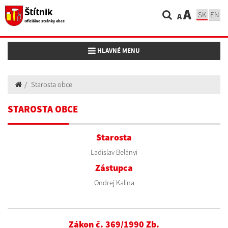
Štítnik
A
SK
EN
A
Oficiálne stránky obce
Toggle navigation
HLAVNÉ MENU
Starosta obce
STAROSTA OBCE
Starosta
Ladislav Belányi
Zástupca
Ondrej Kalina
Zákon č. 369/1990 Zb.