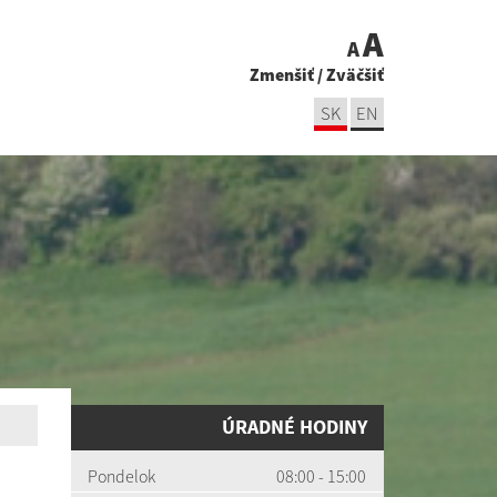
A
A
Zmenšiť
/
Zväčšiť
SK
EN
ÚRADNÉ HODINY
Pondelok
08:00 - 15:00