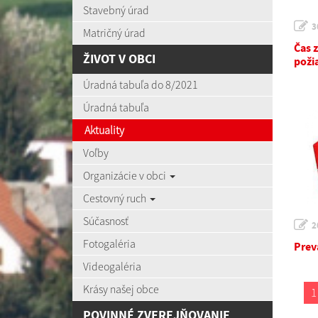
Stavebný úrad
3
Matričný úrad
Čas 
ŽIVOT V OBCI
poži
Úradná tabuľa do 8/2021
Úradná tabuľa
Aktuality
Voľby
Organizácie v obci
Cestovný ruch
Súčasnosť
2
Fotogaléria
Prev
Videogaléria
Krásy našej obce
1
POVINNÉ ZVEREJŇOVANIE