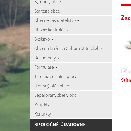
Symboly obce
Starosta obce
Zoz
Obecné zastupiteľstvo
Hlavný kontrolór
Školstvo
Obecná knižnica Ctibora Štítnického
Dokumenty
Formuláre
0
Terénna sociálna práca
Štítn
Územný plán obce
Separovaný zber v obci
Projekty
Kontakty
SPOLOČNÉ ÚRADOVNE