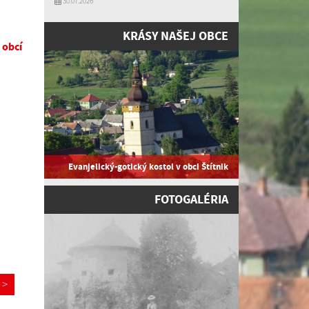
30.07.2026
KRÁSY NAŠEJ OBCE
 obcí
Evanjelický-gotický kostol v obci Štítnik
FOTOGALÉRIA
>