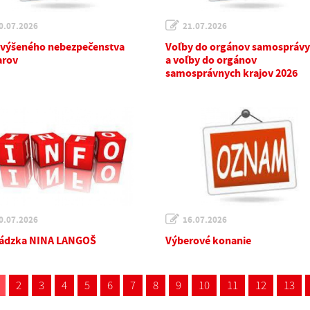
0.07.2026
21.07.2026
zvýšeného nebezpečenstva
Voľby do orgánov samosprávy
arov
a voľby do orgánov
samosprávnych krajov 2026
0.07.2026
16.07.2026
ádzka NINA LANGOŠ
Výberové konanie
2
3
4
5
6
7
8
9
10
11
12
13