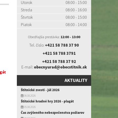
Utorok
08:00 - 15:00
Streda
08:00 - 16:00
Štvrtok
08:00 - 15:00
Piatok
08:00 - 14:00
Obedňajšia prestávka:
12:00 - 13:00
Tel. číslo:
+421 58 788 37 90
+421 58 788 3791
+421 58 788 37 92
E-mail:
obecnyurad@obecstitnik.sk
agát
AKTUALITY
Štítnické zvesti - júl 2026
06.08.2026
Štítnické hradné hry 2026 - plagát
05.08.2026
Čas zvýšeného nebezpečenstva požiarov