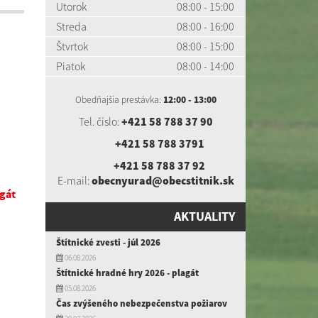
Utorok
08:00 - 15:00
Streda
08:00 - 16:00
Štvrtok
08:00 - 15:00
Piatok
08:00 - 14:00
Obedňajšia prestávka:
12:00 - 13:00
Tel. číslo:
+421 58 788 37 90
+421 58 788 3791
+421 58 788 37 92
E-mail:
obecnyurad@obecstitnik.sk
agát
AKTUALITY
Štítnické zvesti - júl 2026
06.08.2026
Štítnické hradné hry 2026 - plagát
05.08.2026
Čas zvýšeného nebezpečenstva požiarov