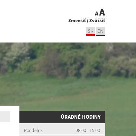
A
A
Zmenšiť
/
Zväčšiť
SK
EN
ÚRADNÉ HODINY
Pondelok
08:00 - 15:00