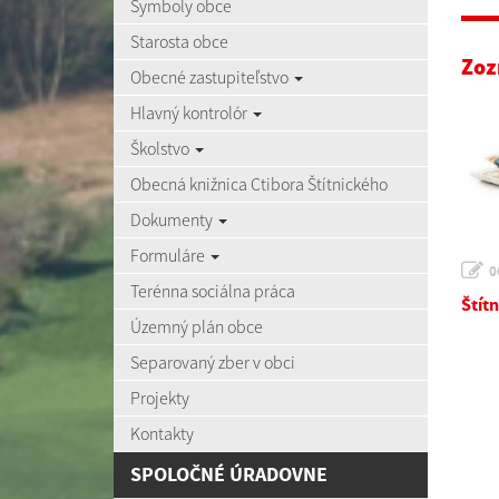
Symboly obce
Starosta obce
Zoz
Obecné zastupiteľstvo
Hlavný kontrolór
Školstvo
Obecná knižnica Ctibora Štítnického
Dokumenty
Formuláre
0
Terénna sociálna práca
Štítn
Územný plán obce
Separovaný zber v obci
Projekty
Kontakty
SPOLOČNÉ ÚRADOVNE