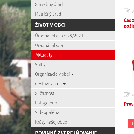
Stavebný úrad
3
Matričný úrad
Čas 
ŽIVOT V OBCI
poži
Úradná tabuľa do 8/2021
Úradná tabuľa
Aktuality
Voľby
Organizácie v obci
Cestovný ruch
Súčasnosť
2
Fotogaléria
Prev
Videogaléria
Krásy našej obce
1
POVINNÉ ZVEREJŇOVANIE