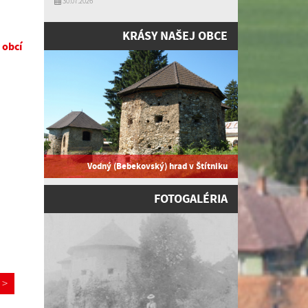
30.07.2026
KRÁSY NAŠEJ OBCE
 obcí
Vodný (Bebekovský) hrad v Štítniku
FOTOGALÉRIA
>