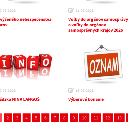
0.07.2026
21.07.2026
zvýšeného nebezpečenstva
Voľby do orgánov samosprávy
arov
a voľby do orgánov
samosprávnych krajov 2026
0.07.2026
16.07.2026
ádzka NINA LANGOŠ
Výberové konanie
2
3
4
5
6
7
8
9
10
11
12
13