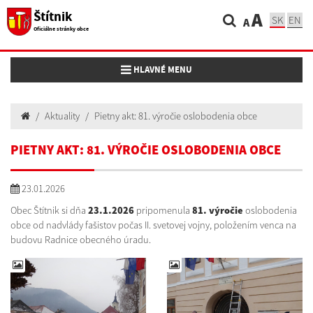
Štítnik
A
SK
EN
A
Oficiálne stránky obce
Toggle navigation
HLAVNÉ MENU
Aktuality
Pietny akt: 81. výročie oslobodenia obce
PIETNY AKT: 81. VÝROČIE OSLOBODENIA OBCE
23.01.2026
Obec Štítnik si dňa
23.1.2026
pripomenula
81. výročie
oslobodenia
obce od nadvlády fašistov počas II. svetovej vojny, položením venca na
budovu Radnice obecného úradu.