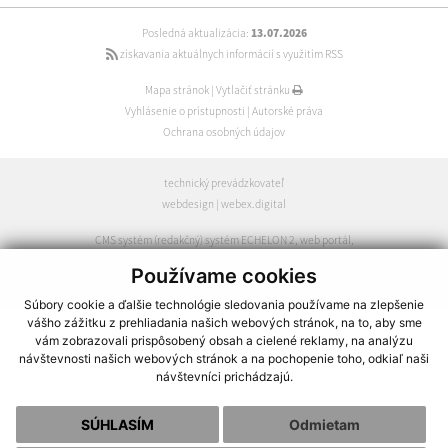
Posledná aktualizácia:
13.07.2026
získavania aktuálnych informácií s využitím RSS
Mapa stránok
|
Vytlačiť stránku
Vyhlásenie o prístupnosti
|
Autorské práva
Ochrana osobných údajov
technický prevádzkovateľ
webdesign
|
webex.digital
CMS systém (redakčný) systém ECHELON 2
,
web portál
,
webhosting
,
webex.digital
,
domény
,
registrácia domény
,
Používame cookies
spoločnosť webex.digital
Súbory cookie a ďalšie technológie sledovania používame na zlepšenie
vášho zážitku z prehliadania našich webových stránok, na to, aby sme
vám zobrazovali prispôsobený obsah a cielené reklamy, na analýzu
návštevnosti našich webových stránok a na pochopenie toho, odkiaľ naši
návštevníci prichádzajú.
SÚHLASÍM
Odmietam