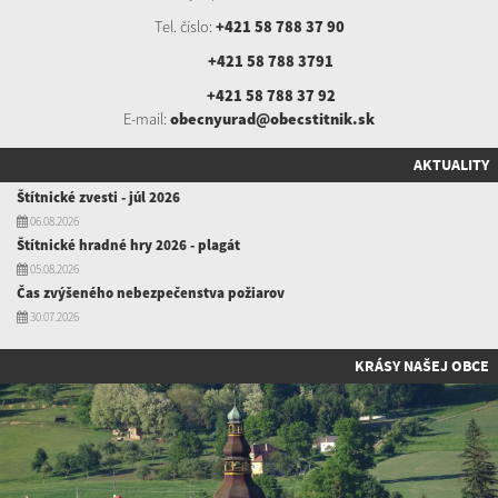
Tel. číslo:
+421 58 788 37 90
+421 58 788 3791
+421 58 788 37 92
E-mail:
obecnyurad@obecstitnik.sk
AKTUALITY
Štítnické zvesti - júl 2026
06.08.2026
Štítnické hradné hry 2026 - plagát
05.08.2026
Čas zvýšeného nebezpečenstva požiarov
30.07.2026
KRÁSY NAŠEJ OBCE