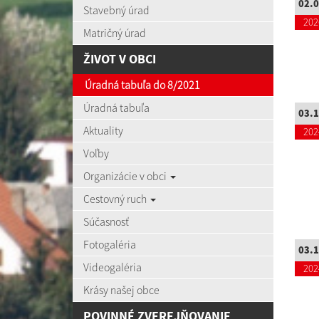
02.0
Stavebný úrad
202
Matričný úrad
ŽIVOT V OBCI
Úradná tabuľa do 8/2021
Úradná tabuľa
03.1
Aktuality
202
Voľby
Organizácie v obci
Cestovný ruch
Súčasnosť
Fotogaléria
03.1
Videogaléria
202
Krásy našej obce
POVINNÉ ZVEREJŇOVANIE