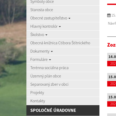
Symboly obce
Starosta obce
15.
Obecné zastupiteľstvo
Návrh
Hlavný kontrolór
Školstvo
Obecná knižnica Ctibora Štítnického
Zoz
Dokumenty
14.0
Formuláre
202
Terénna sociálna práca
Územný plán obce
15.0
202
Separovaný zber v obci
Projekty
15.0
Kontakty
202
SPOLOČNÉ ÚRADOVNE