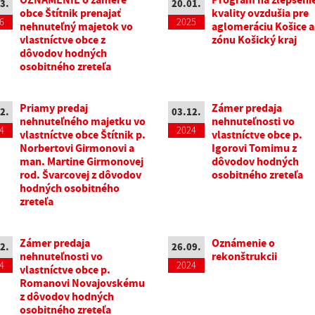
3.
20.01.
obce Štítnik prenajať
kvality ovzdušia pre
6
2025
nehnuteľný majetok vo
aglomeráciu Košice a
vlastníctve obce z
zónu Košický kraj
dôvodov hodných
osobitného zreteľa
Priamy predaj
Zámer predaja
2.
03.12.
nehnuteľného majetku vo
nehnuteľnosti vo
4
2024
vlastníctve obce Štítnik p.
vlastníctve obce p.
Norbertovi Girmonovi a
Igorovi Tomimu z
man. Martine Girmonovej
dôvodov hodných
rod. Švarcovej z dôvodov
osobitného zreteľa
hodných osobitného
zreteľa
Zámer predaja
Oznámenie o
2.
26.09.
nehnuteľnosti vo
rekonštrukcii
4
2024
vlastníctve obce p.
Romanovi Novajovskému
z dôvodov hodných
osobitného zreteľa