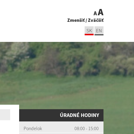
A
A
Zmenšiť
/
Zväčšiť
SK
EN
ÚRADNÉ HODINY
Pondelok
08:00 - 15:00