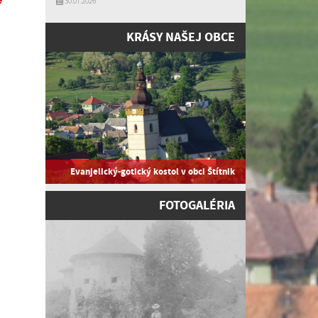
30.07.2026
KRÁSY NAŠEJ OBCE
Evanjelický-gotický kostol v obci Štítnik
FOTOGALÉRIA