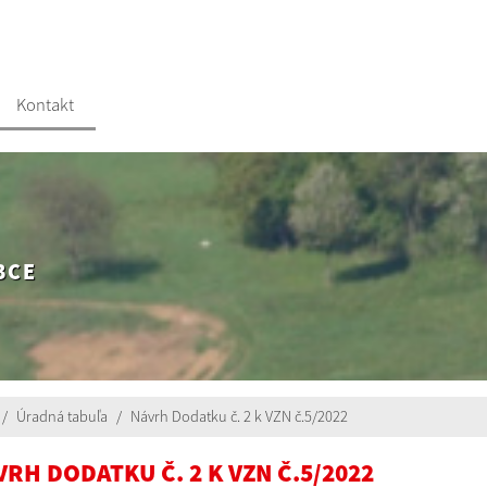
Kontakt
BCE
Úradná tabuľa
Návrh Dodatku č. 2 k VZN č.5/2022
RH DODATKU Č. 2 K VZN Č.5/2022