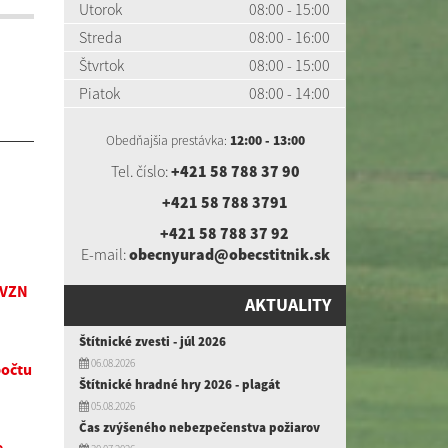
Utorok
08:00 - 15:00
Streda
08:00 - 16:00
Štvrtok
08:00 - 15:00
Piatok
08:00 - 14:00
Obedňajšia prestávka:
12:00 - 13:00
Tel. číslo:
+421 58 788 37 90
+421 58 788 3791
+421 58 788 37 92
E-mail:
obecnyurad@obecstitnik.sk
 VZN
AKTUALITY
Štítnické zvesti - júl 2026
06.08.2026
počtu
Štítnické hradné hry 2026 - plagát
05.08.2026
Čas zvýšeného nebezpečenstva požiarov
e