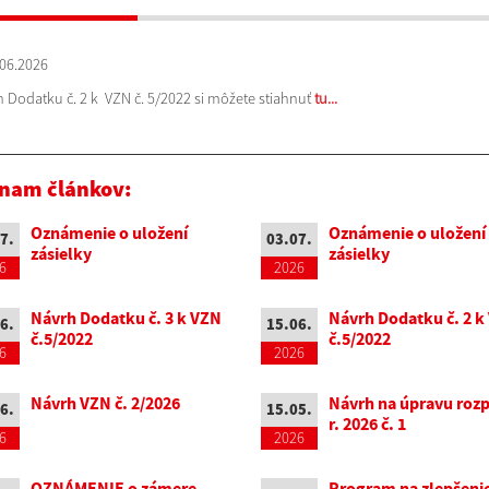
06.2026
 Dodatku č. 2 k VZN č. 5/2022 si môžete stiahnuť
tu...
nam článkov:
Oznámenie o uložení
Oznámenie o uložení
7.
03.07.
zásielky
zásielky
6
2026
Návrh Dodatku č. 3 k VZN
Návrh Dodatku č. 2 k
6.
15.06.
č.5/2022
č.5/2022
6
2026
Návrh VZN č. 2/2026
Návrh na úpravu roz
6.
15.05.
r. 2026 č. 1
6
2026
OZNÁMENIE o zámere
Program na zlepšeni